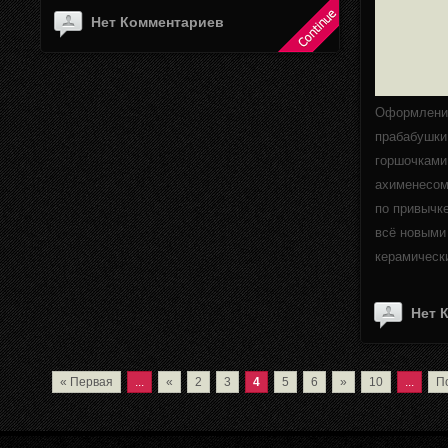
Нет Комментариев
Оформление
прабабушки
горшочками
ахименесом,
по привычк
всё новыми
керамическ
Нет 
« Первая
...
«
2
3
4
5
6
»
10
...
П