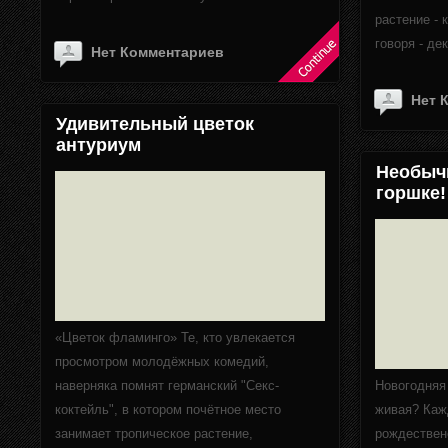
растение - 
говоря - де
Нет Комментариев
Нет 
Удивительный цветок
антуриум
Необычн
горшке!
«Цветок фламинго» Те, кто увлекается
просмотром молодёжных комедий,
наверняка помнят германский "Секс-
Новогодняя 
коктейль", в котором почётное место
живая? Каж
занимает тропическое растение,
рождествен