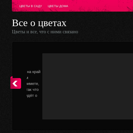
ЦВЕТЫ В САДУ
ЦВЕТЫ ДОМА
Все о цветах
Цветы и все, что с ними связано
Т
Т
а край
м
о
имете,
и
ак что
о
дёт о