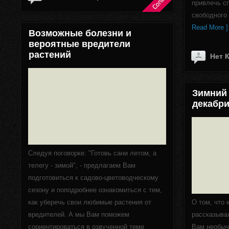
привлечь сп
свободного
Read More ]
Возможные болезни и
вероятные вредители
растений
Нет 
Зимний 
декабри
Следуя поговорке: "Готовь сани летом, а
телегу - зимой", - предлагаем Вам
подготовиться к садово-цветоводческому
сезону и поподробнее ознакомиться с тем,
как уберечь свои любимые растения от
О том, что
вредителей. А мы Вам поможем
рассказывал
сориентироваться в озвученной теме
Вам необыч