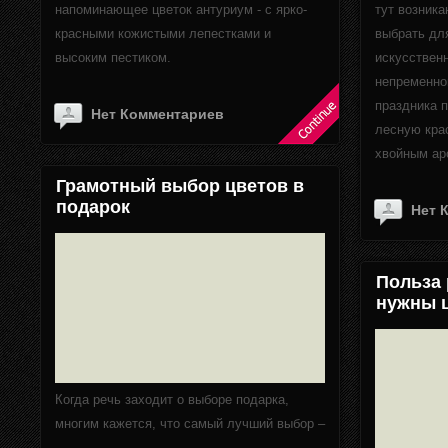
напоминающее цветок антуриум - с ярко-
тут возника
красными кожистыми лепестками и
выбрать дл
высоким пестиком.
искусственн
непременно
праздника 
Нет Комментариев
лесную кра
хвойным ар
Грамотный выбор цветов в
подарок
Нет 
Польза 
нужны 
Когда речь заходит о выборе подарка,
многим кажется, что самый лучший выбор –