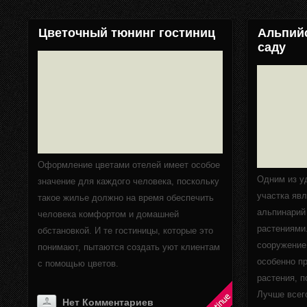
Цветочный тюнинг гостиниц
Альпийс
саду
Оформление цветами отелей имеет особое
Одним из у
значение для каждого человека, поскольку
участка явл
такое жилье должно на время обеспечить
альпинарий
человека комфортом и домашней
растениями.
обстановкой. И те гостиницы, которые это
сооружение,
понимают, пытаются создать уют клиентам
особенно п
с помощью цветов.
растения, 
Лучше всег
Нет Комментариев