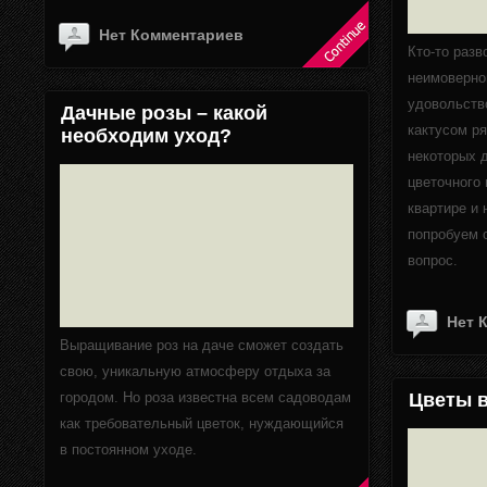
Нет Комментариев
Кто-то раз
неимоверном
удовольств
Дачные розы – какой
кактусом ря
необходим уход?
некоторых 
цветочного
квартире и
попробуем 
вопрос.
Нет 
Выращивание роз на даче сможет создать
свою, уникальную атмосферу отдыха за
городом. Но роза известна всем садоводам
Цветы в
как требовательный цветок, нуждающийся
в постоянном уходе.