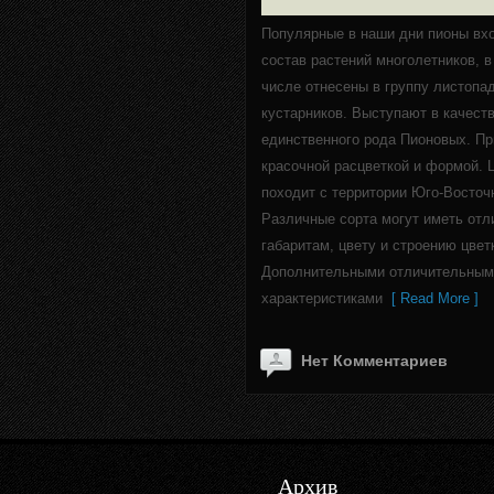
Популярные в наши дни пионы вхо
состав растений многолетников, в
числе отнесены в группу листопа
кустарников. Выступают в качест
единственного рода Пионовых. Пр
красочной расцветкой и формой. 
походит с территории Юго-Восточ
Различные сорта могут иметь отл
габаритам, цвету и строению цвет
Дополнительными отличительным
характеристиками
[ Read More ]
Нет Комментариев
Архив