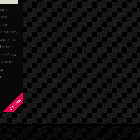
дят в
 том
дных
ве одного
ивлекает
Цветок
ной Азии.
ичия по
ка.
и