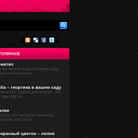
ПУЛЯРНОЕ
ематис
и Вы хотите создать в своём саду
ый летний уголок, ...
lia – георгина в вашем саду
гина (лат. Dahlia) или георгин - это
один цветок, ...
алки
ерное, нет ни одного человека,
рый бы хоть раз в ...
екрасный цветок – лилия