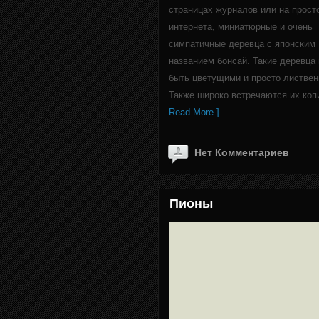
страницах журналов или на прост
интернета, миниатюрные и очень
симпатичные деревца с японским
названием бонсай. Такие деревца
быть цветущими и просто листве
Также широко встречаются их коп
Read More ]
Нет Комментариев
Пионы