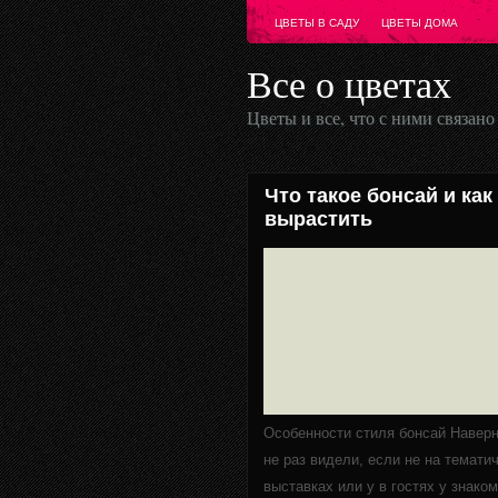
ЦВЕТЫ В САДУ
ЦВЕТЫ ДОМА
Все о цветах
Цветы и все, что с ними связано
Что такое бонсай и как
вырастить
Особенности стиля бонсай Навер
не раз видели, если не на темати
выставках или у в гостях у знаком