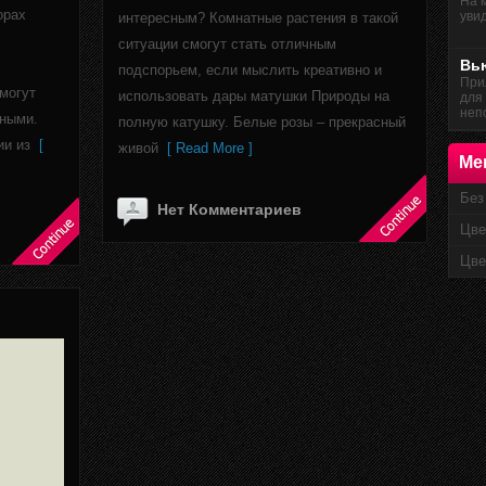
На 
орах
увид
интересным? Комнатные растения в такой
ситуации смогут стать отличным
Вь
подспорьем, если мыслить креативно и
При
 могут
использовать дары матушки Природы на
для
непо
нными.
полную катушку. Белые розы – прекрасный
ии из
[
живой
[ Read More ]
Ме
Без
Нет Комментариев
Цве
Цве