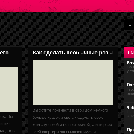
 его
Как сделать необычные розы
ПО
Кл
Есл
уютн
Dah
Геор
ещё 
Фи
Вы хотите привнести в свой дом немного
Нав
кото
няка Вы
больше красок и света? Сделать свою
ческих
комнату яркой и не повторимой, а интерьер
Пр
ых, то на
всей квартиры запоминающимся и