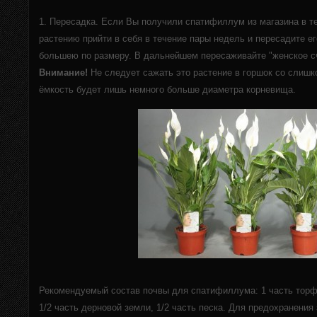
1. Пересадка. Если Вы получили спатифиллум из магазина в те
растению прийти в себя в течение пары недель и пересадите е
большею по размеру. В дальнейшем пересаживайте "женское сч
Внимание!
Не следует сажать это растение в горшок со слишк
ёмкость будет лишь немного больше диаметра корневища.
Рекомендуемый состав почвы для спатифиллума: 1 часть торфа
1/2 часть дерновой земли, 1/2 часть песка. Для предохранени