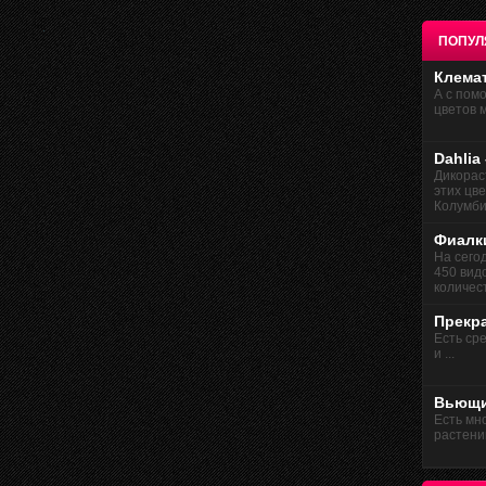
ПОПУЛ
Клема
А с пом
цветов м
Dahlia
Дикорас
этих цв
Колумбии
Фиалк
На сего
450 вид
количест
Прекр
Есть сре
и ...
Вьющи
Есть мн
растений