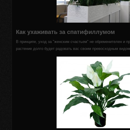
Как ухаживать за спатифиллумом
В принципе, уход за "женским счастьем" не обременителен и 
растение долго будет радовать вас своим превосходным видом