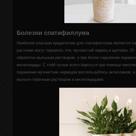
Болезни спатифиллума
Наиболее опасным вредителем для спатифиллума является пау
растение могут поражать тля, мучнистый червец и щитовка. От
обработка мыльным раствором, а при более серьёзном поражен
инсектициды. С тлёй лучше всего бороться при помощи никоти
поражении мучнистым червецом воспользуйтесь актелликом, а 
мыльно-табачным раствором и инсектицидами.