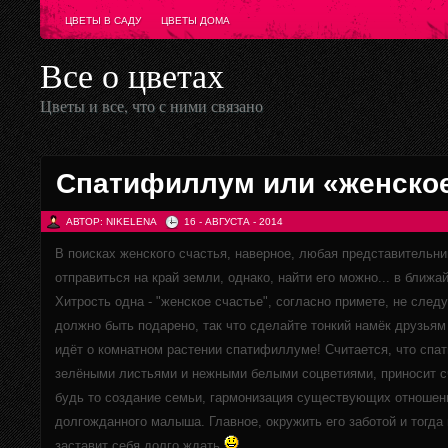
ЦВЕТЫ В САДУ
ЦВЕТЫ ДОМА
Все о цветах
Цветы и все, что с ними связано
Cпатифиллум или «женское
АВТОР: NIKELENA
16 - АВГУСТА - 2014
В поисках женского счастья, наверное, любая представительни
отправиться на край земли, однако, найти его можно... в ближ
Хитрость одна - "женское счастье", согласно примете, не следу
должно быть подарено, так что сделайте тонкий намёк друзьям
идёт о комнатном растении спатифиллуме!
Считается, что спа
зелёными листьями и нежными белыми соцветиями, приносит с
будь то создание семьи, гармонизация существующих отноше
долгожданного малыша. Главное, окружить его заботой и тогда
заставит себя долго ждать