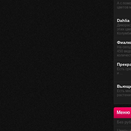
А с пом
цветов м
Dahlia
Дикорас
этих цв
Колумбии
Фиалк
На сего
450 вид
количест
Прекр
Есть сре
и ...
Вьющи
Есть мн
растений
Меню
Без руб
Цветы 