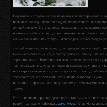
Подготовка к сохранению роз начинается заблаговременно. Еще
прекратить срезку цветов, что будет способствовать вызревани
лучшей зимовке.
В это же время рекомендуется прекратить рых
производить обязательно. До наступления первых заморозков к
см рыхлой землей или торфом. Укрытие роз на зиму Уход за ро
Лучший утепляющий материал для парковых роз – еловый лапн
кусты на высоту 20–30 см, а сверху положить пленку и на нее
торфа или земли. Более надежным считается сухой способ ук
том, что вдоль гряд устанавливаются деревянные упоры или ко
них сверху укладывают щиты или доски вплотную. До обильны
закрывают доски слоем толя, чтобы почва оставалась сухой. С
оставляют открытыми, а с наступлением устойчивых морозов и
толем.
Статья написана при поддержке сайта, где вы можете найти м
вещей, там можно найти даже
дальномеры
. Спасибо за вниман